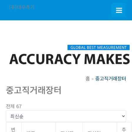
콘
(주)대우측기
텐
Main
츠
로
Men
건
너
뛰
기
홈
중고직거래장터
중고직거래장터
전체 67
번
추